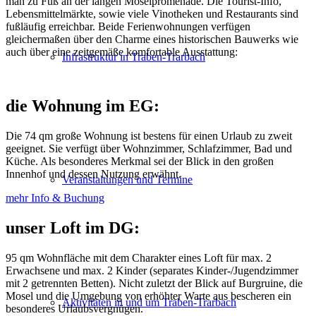
man zu Fuß an der langen Moselpromenade. Die Tourist-Info,
Lebensmittelmärkte, sowie viele Vinotheken und Restaurants sind
fußläufig erreichbar. Beide Ferienwohnungen verfügen
gleichermaßen über den Charme eines historischen Bauwerks wie
auch über eine zeitgemäße komfortable Ausstattung:
Infrastruktur in Traben-Trarbach
die Wohnung im EG:
Die 74 qm große Wohnung ist bestens für einen Urlaub zu zweit
geeignet. Sie verfügt über Wohnzimmer, Schlafzimmer, Bad und
Küche. Als besonderes Merkmal sei der Blick in den großen
Innenhof und dessen Nutzung erwähnt.
Veranstaltungen und Termine
mehr Info & Buchung
unser Loft im DG:
95 qm Wohnfläche mit dem Charakter eines Loft für max. 2
Erwachsene und max. 2 Kinder (separates Kinder-/Jugendzimmer
mit 2 getrennten Betten). Nicht zuletzt der Blick auf Burgruine, die
Mosel und die Umgebung von erhöhter Warte aus bescheren ein
Aktivitäten in und um Traben-Trarbach
besonderes Urlaubsvergnügen.