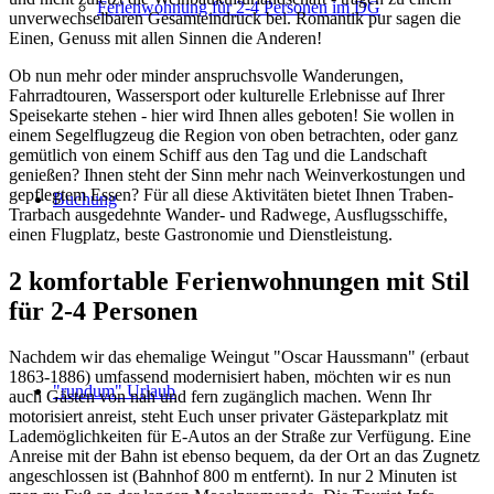
Ferienwohnung für 2-4 Personen im DG
unverwechselbaren Gesamteindruck bei. Romantik pur sagen die
Einen, Genuss mit allen Sinnen die Anderen!
Ob nun mehr oder minder anspruchsvolle Wanderungen,
Fahrradtouren, Wassersport oder kulturelle Erlebnisse auf Ihrer
Speisekarte stehen - hier wird Ihnen alles geboten! Sie wollen in
einem Segelflugzeug die Region von oben betrachten, oder ganz
gemütlich von einem Schiff aus den Tag und die Landschaft
genießen? Ihnen steht der Sinn mehr nach Weinverkostungen und
gepflegtem Essen? Für all diese Aktivitäten bietet Ihnen Traben-
Buchung
Trarbach ausgedehnte Wander- und Radwege, Ausflugsschiffe,
einen Flugplatz, beste Gastronomie und Dienstleistung.
2 komfortable Ferienwohnungen mit Stil
für 2-4 Personen
Nachdem wir das ehemalige Weingut "Oscar Haussmann" (erbaut
1863-1886) umfassend modernisiert haben, möchten wir es nun
"rundum" Urlaub
auch Gästen von nah und fern zugänglich machen. Wenn Ihr
motorisiert anreist, steht Euch unser privater Gästeparkplatz mit
Lademöglichkeiten für E-Autos an der Straße zur Verfügung. Eine
Anreise mit der Bahn ist ebenso bequem, da der Ort an das Zugnetz
angeschlossen ist (Bahnhof 800 m entfernt). In nur 2 Minuten ist